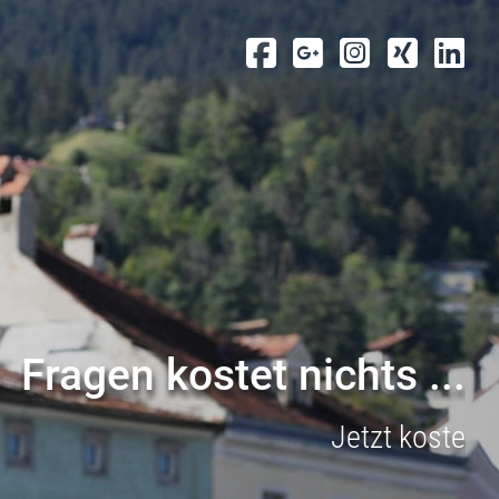
F
r
a
g
e
n
k
o
s
t
e
t
n
i
c
h
t
s
.
.
.
J
e
t
z
t
k
o
s
t
e
n
l
o
s
e
u
n
d
u
n
v
e
r
b