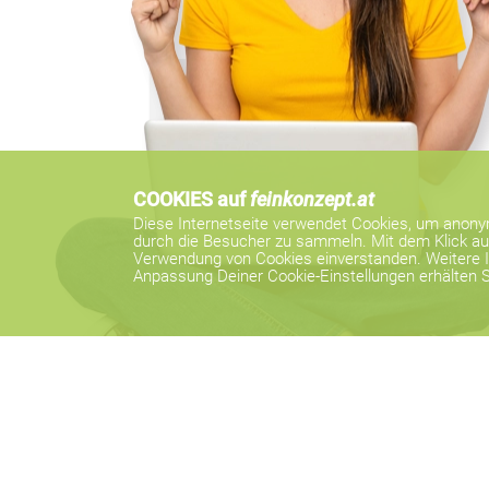
K
COOKIES auf
feinkonzept.at
Diese Internetseite verwendet Cookies, um anony
durch die Besucher zu sammeln. Mit dem Klick auf
Verwendung von Cookies einverstanden. Weitere I
Anpassung Deiner Cookie-Einstellungen erhälten S