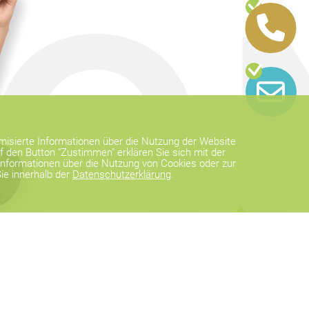
O
misierte Informationen über die Nutzung der Website
 den Button "Zustimmen" erklären Sie sich mit der
nformationen über die Nutzung von Cookies oder zur
ie innerhalb der
Datenschutzerklärung
.
feinkonzept
- Agentur für Mediendesign 
Ranggerweg 20a,
+43